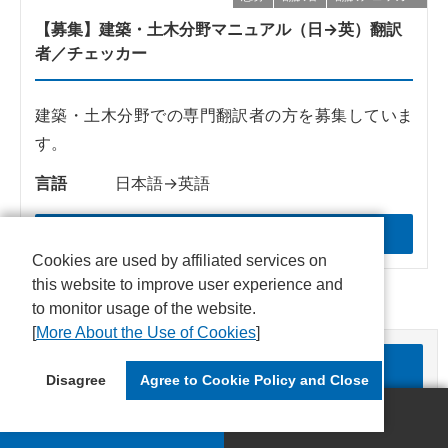
【募集】建築・土木分野マニュアル（日→英）翻訳
者／チェッカー
建築・土木分野での専門翻訳者の方を募集していま
す。
言語
日本語→英語
詳細を見る
Cookies are used by affiliated services on
this website to improve user experience and
to monitor usage of the website.
[
More About the Use of Cookies
]
よくあるご質問
Disagree
Agree to Cookie Policy and Close
無料見積
お問い合せ
登録までの流れ