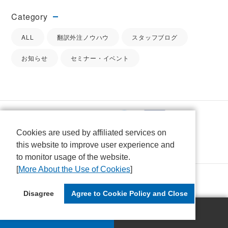
Category
ALL
翻訳外注ノウハウ
スタッフブログ
お知らせ
セミナー・イベント
Cookies are used by affiliated services on
this website to improve user experience and
to monitor usage of the website.
[
More About the Use of Cookies
]
Disagree
Agree to Cookie Policy and Close
無料見積
お問い合せ
NEWSROOM
INTERBOOKS INSIGHTS
利用規約