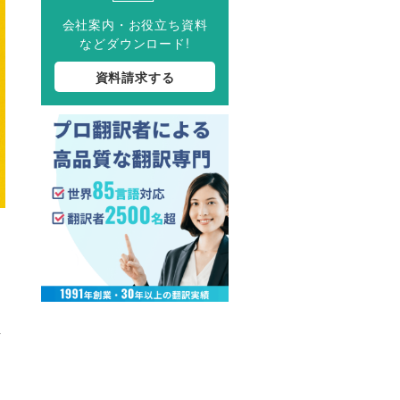
会社案内・お役立ち資料
などダウンロード!
資料請求する
ク
文
許