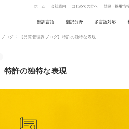
ホーム
会社案内
はじめての方へ
登録・採用情
翻訳言語
翻訳分野
多言語対応
フブログ
【品質管理課ブログ】特許の独特な表現
】特許の独特な表現