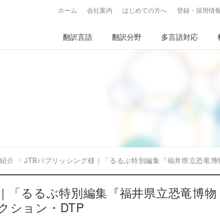
ホーム
会社案内
はじめての方へ
登録・採用情
翻訳言語
翻訳分野
多言語対応
紹介
JTBパブリッシング様｜「るるぶ特別編集『福井県立恐竜博
様｜「るるぶ特別編集『福井県立恐竜博物
クション・DTP