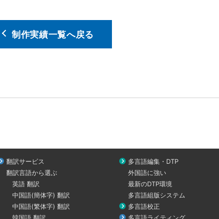
制作実績一覧へ戻る
翻訳サービス
多言語編集・DTP
翻訳言語から選ぶ
外国語に強い
英語 翻訳
最新のDTP環境
中国語(簡体字) 翻訳
多言語組版システム
中国語(繁体字) 翻訳
多言語校正
韓国語 翻訳
多言語ライティング