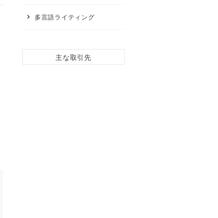
多言語ライティング
主な取引先
当
て