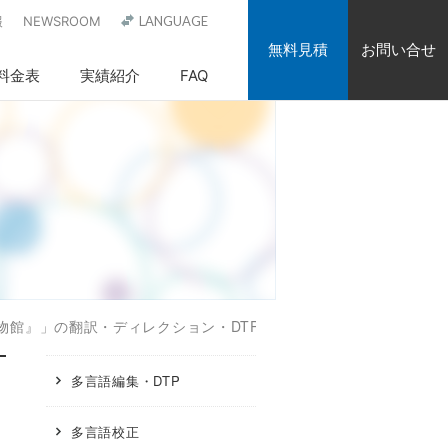
報
NEWSROOM
LANGUAGE
無料見積
お問い合せ
料金表
実績紹介
FAQ
物館』」の翻訳・ディレクション・DTP
多言語編集・DTP
多言語校正