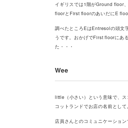
イギリスでは1階がGround floor
floorとFirst floorのあいだに
調べたところEはEntresolの頭
うです。おかげでFirst floor
た・・・
Wee
little（小さい）という意味
コットランドでお店の名前として
店員さんとのコミュニケーション