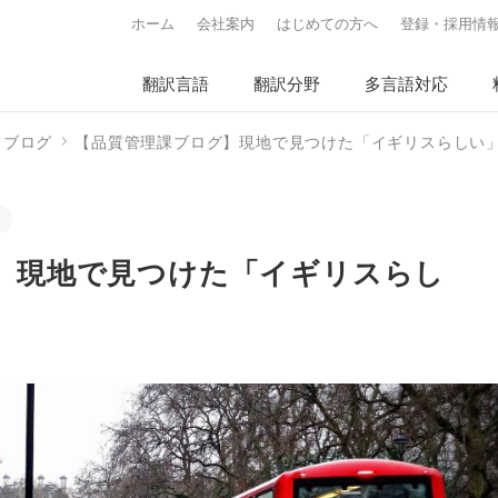
ホーム
会社案内
はじめての方へ
登録・採用情
翻訳言語
翻訳分野
多言語対応
フブログ
【品質管理課ブログ】現地で見つけた「イギリスらしい
】現地で見つけた「イギリスらし