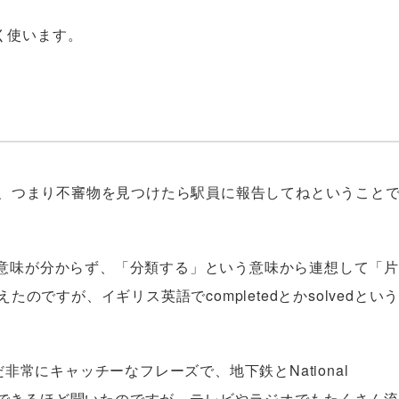
よく使います。
、つまり不審物を見つけたら駅員に報告してねということ
dの意味が分からず、「分類する」という意味から連想して「片
のですが、イギリス英語でcompletedとかsolvedとい
常にキャッチーなフレーズで、地下鉄とNational
コができるほど聞いたのですが、テレビやラジオでもたくさん