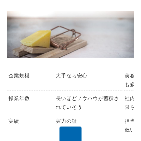
企業規模
大手なら安心
実務は
も多く
操業年数
長いほどノウハウが蓄積さ
社内に
れていそう
限らな
実績
実力の証
担当者
低い