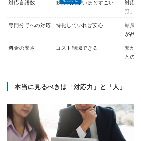
対応言語数
多ければ多いほどすごい
対応力
野」が
専門分野への対応
特化していれば安心
結局は
が品質
料金の安さ
コスト削減できる
安かろ
とのバ
本当に見るべきは「対応力」と「人」