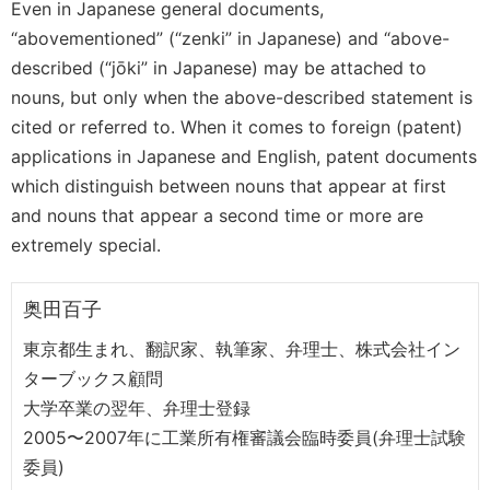
Even in Japanese general documents,
“abovementioned” (“zenki” in Japanese) and “above-
described (“jōki” in Japanese) may be attached to
nouns, but only when the above-described statement is
cited or referred to. When it comes to foreign (patent)
applications in Japanese and English, patent documents
which distinguish between nouns that appear at first
and nouns that appear a second time or more are
extremely special.
奥田百子
東京都生まれ、翻訳家、執筆家、弁理士、株式会社イン
ターブックス顧問
大学卒業の翌年、弁理士登録
2005〜2007年に工業所有権審議会臨時委員(弁理士試験
委員)